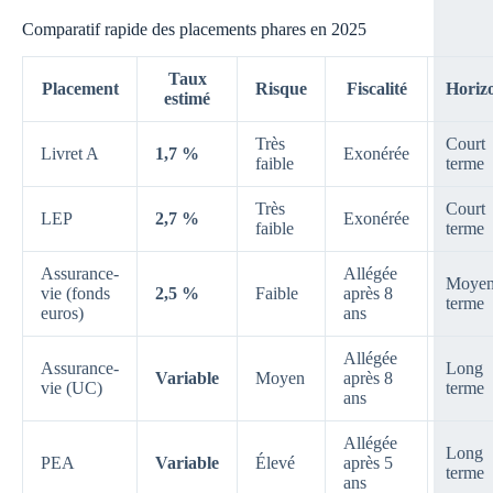
Comparatif rapide des placements phares en 2025
Taux
Placement
Risque
Fiscalité
Horiz
estimé
Très
Court
Livret A
1,7 %
Exonérée
faible
terme
Très
Court
LEP
2,7 %
Exonérée
faible
terme
Assurance-
Allégée
Moye
vie (fonds
2,5 %
Faible
après 8
terme
euros)
ans
Allégée
Assurance-
Long
Variable
Moyen
après 8
vie (UC)
terme
ans
Allégée
Long
PEA
Variable
Élevé
après 5
terme
ans