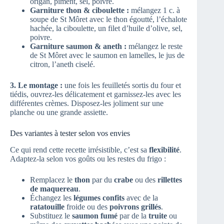
origan, piment, sel, poivre.
Garniture thon & ciboulette :
mélangez 1 c. à
soupe de St Môret avec le thon égoutté, l’échalote
hachée, la ciboulette, un filet d’huile d’olive, sel,
poivre.
Garniture saumon & aneth :
mélangez le reste
de St Môret avec le saumon en lamelles, le jus de
citron, l’aneth ciselé.
3. Le montage :
une fois les feuilletés sortis du four et
tiédis, ouvrez-les délicatement et garnissez-les avec les
différentes crèmes. Disposez-les joliment sur une
planche ou une grande assiette.
Des variantes à tester selon vos envies
Ce qui rend cette recette irrésistible, c’est sa
flexibilité
.
Adaptez-la selon vos goûts ou les restes du frigo :
Remplacez le
thon
par du
crabe
ou des
rillettes
de maquereau
.
Échangez les
légumes confits
avec de la
ratatouille
froide ou des
poivrons grillés
.
Substituez le
saumon fumé
par de la
truite
ou